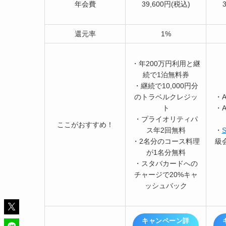
年会費
39,600円(税込)
還元率
1%
・年200万円利用と継
続で1泊無料券
・継続で10,000円分
のトラベルクレジッ
・
ト
・
・プライオリティパ
ここがおすすめ！
ス年2回無料
・
・2名分のコース料理
級
が1名分無料
・スタバカードへの
チャージで20%キャ
ッシュバック
キャンペーン詳