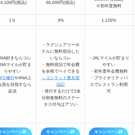
34,100円(税込)
66,000円(税込)
※初年度無料
1％
3%
1.125%
・ラグジュアリーホ
テルに無料宿泊した
ANA好きならコレ
いならコレ
・JALマイルが貯まり
ANAマイルが貯ま
・無料宿泊で年会費
やすい
りやすい
を余裕でペイできる
・初年度年会費無料
SFC修行
やANA上
→コンラッド東京宿
・プライオリティパ
会員を目指すなら
泊記
スでレストラン利用
必須
・発行するだけで2名
可
分朝食無料のステー
タス付与はアツい
キャンペーン詳
キャンペーン詳
キャンペーン詳