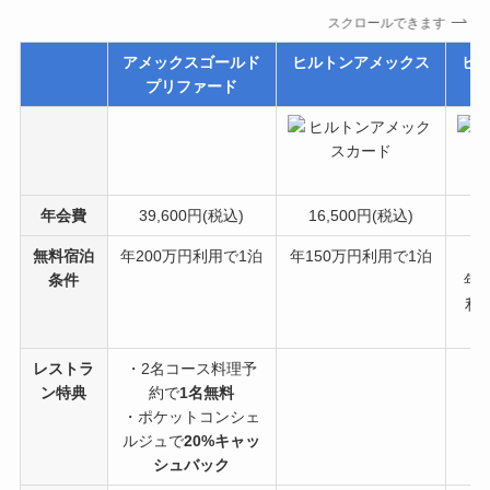
スクロールできます
アメックスゴールド
ヒルトンアメックス
ヒ
プリファード
年会費
39,600円(税込)
16,500円(税込)
6
無料宿泊
年200万円利用で1泊
年150万円利用で1泊
条件
年
利
レストラ
・2名コース料理予
ン特典
約で
1名無料
・ポケットコンシェ
ルジュで
20%キャッ
シュバック