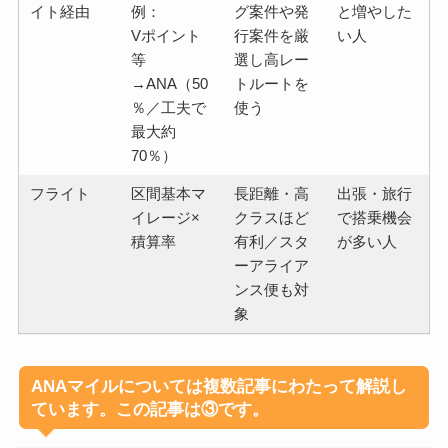
イト経由
例：
グ案件や発
と増やした
Vポイント
行案件を厳
い人
等
選し高レー
→ANA（50
トルートを
％／工夫で
使う
最大約
70％）
フライト
区間基本マ
長距離・高
出張・旅行
イレージ×
クラスほど
で搭乗機会
積算率
有利／スタ
が多い人
ーアライア
ンス便も対
象
ANAマイルについては複数記事にわたって解説し
ています。この記事は③です。