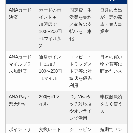
ANAカード
カードのポ
固定費・生
毎月の支出
決済
イント＋
活費を集約
が一定の家
加盟店で
／家族の支
庭・個人事
100〜200円
払いも一本
業主
=1マイル加
化
算
ANAカード
通常ポイン
コンビニ・
日々の買い
マイルプラ
トに加え
ドラッグス
物で着実に
ス加盟店
100〜200円
トア等の対
貯めたい人
=1マイル
象店を優先
利用
ANA Pay・
200円=1マ
iD／Visaタ
非接触決済
楽天Edy
イル
ッチ対応店
をよく使う
やオンライ
人
ンで活用
ポイントサ
交換レート
ショッピン
短期でドン