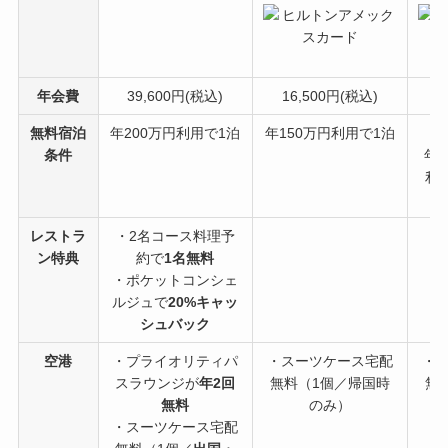
年会費
39,600円(税込)
16,500円(税込)
6
無料宿泊
年200万円利用で1泊
年150万円利用で1泊
条件
年
利
レストラ
・2名コース料理予
ン特典
約で
1名無料
・ポケットコンシェ
ルジュで
20%キャッ
シュバック
空港
・プライオリティパ
・スーツケース宅配
・
スラウンジが
年2回
無料（1個／帰国時
無
無料
のみ）
・スーツケース宅配