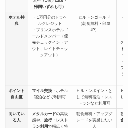
無料（1個／
出国・
帰国いずれも可）
ホテル特
・1万円分のトラベ
ヒルトンゴールド
・
典
ルクレジット
（朝食無料・部屋
（
・プリンスホテルゴ
UP）
ールドメンバー（優
・
先チェックイン・ア
の
ウト、レイトチェッ
ド
クアウト）
ー
・
プ
ジ
ポイント
マイル交換
・ホテル
ヒルトンポイントと
ヒ
自由度
宿泊などで利用可
して無料宿泊・レス
し
トランなど利用可
ト
向いてい
メタルカード
の高級
朝食無料・アップグ
朝
る人
感や、
旅行・レスト
レードを実感したい
含
ラン利用
で幅広く特
人