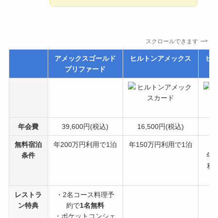
スクロールできます
アメックスゴールド
ヒルトンアメックス
ヒ
プリファード
年会費
39,600円(税込)
16,500円(税込)
6
無料宿泊
年200万円利用で1泊
年150万円利用で1泊
条件
年
利
レストラ
・2名コース料理予
ン特典
約で
1名無料
・ポケットコンシェ