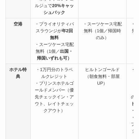
ルジュで
20%キャッ
シュバック
空港
・プライオリティパ
・スーツケース宅配
・
スラウンジが
年2回
無料（1個／帰国時
無
無料
のみ）
・スーツケース宅配
無料（1個／
出国・
帰国いずれも可）
ホテル特
・1万円分のトラベ
ヒルトンゴールド
・
典
ルクレジット
（朝食無料・部屋
（
・プリンスホテルゴ
UP）
ールドメンバー（優
・
先チェックイン・ア
の
ウト、レイトチェッ
ド
クアウト）
ー
・
プ
ジ